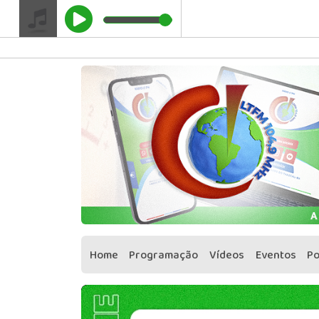
" />
Google Adsense
Home
Programação
Vídeos
Eventos
P