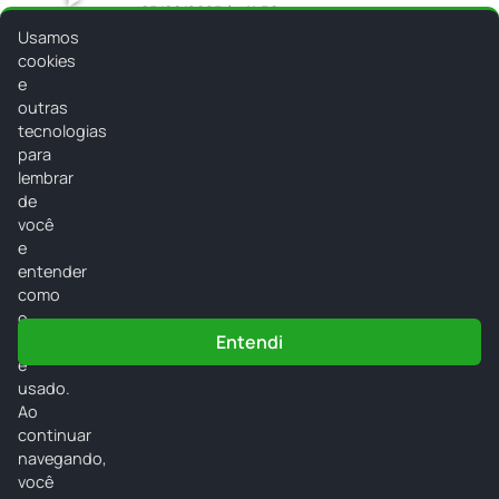
05/06/2025 às 11:50
Usamos
cookies
Ver todos os vídeos
e
outras
tecnologias
para
lembrar
de
você
Radio LT FM
e
entender
Radioltfm
como
o
Home
Programação
Vídeos
Eventos
Entendi
site
é
Postagens
Locutores
Álbuns
Contato
usado.
Ao
continuar
Disponível no
navegando,
Google Play
você